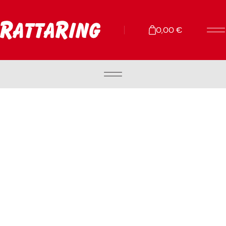
0,00
€
RATTAD
VARUOSAD
LISAVARUSTUS
REHVID
HOOLDUS JA REMONT
TALV