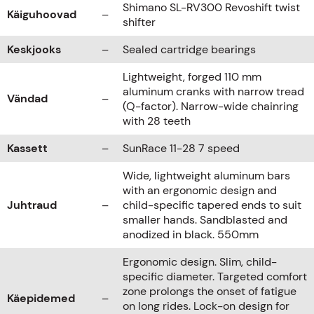
Shimano SL-RV300 Revoshift twist
Käiguhoovad
–
shifter
Keskjooks
–
Sealed cartridge bearings
Lightweight, forged 110 mm
aluminum cranks with narrow tread
Vändad
–
(Q-factor). Narrow-wide chainring
with 28 teeth
Kassett
–
SunRace 11-28 7 speed
Wide, lightweight aluminum bars
with an ergonomic design and
Juhtraud
–
child-specific tapered ends to suit
smaller hands. Sandblasted and
anodized in black. 550mm
Ergonomic design. Slim, child-
specific diameter. Targeted comfort
zone prolongs the onset of fatigue
Käepidemed
–
on long rides. Lock-on design for