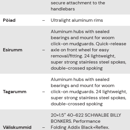
secure attachment to the
handlebars
Pöiad
–
Ultralight aluminum rims
Aluminum hubs with sealed
bearings and mount for woom
click-on mudguards. Quick-release
Esirumm
–
axle on front wheel for easy
removal/fitting. 24 lightweight,
super strong stainless steel spokes,
double-crossed spoking
Aluminum hubs with sealed
bearings and mount for woom
Tagarumm
–
click-on mudguards. 24 lightweight,
super strong stainless steel spokes,
double-crossed spoking
20×1.5″ 40-622 SCHWALBE BILLY
BONKERS. Performance
Väliskummid
–
Folding Addix Black+Reflex.