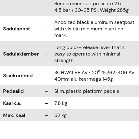
Reccommended pressure 2.5-
4.5 bar / 30-65 PSI. Weight 285g
Anodized black aluminum seatpost
Sadulapost
–
with visible minimum insertion
mark.
Long quick-release lever that´s
Sadulaklamber
–
easy to operate with minimal
strength
SCHWALBE AV7 20″ 40/62-406 AV
Sisekummid
–
40mm alu keermega 145g
Pedaalid
–
Slim, plastic platform pedals
Kaal ca.
–
7,8 kg
Max. kaal
–
62 kg