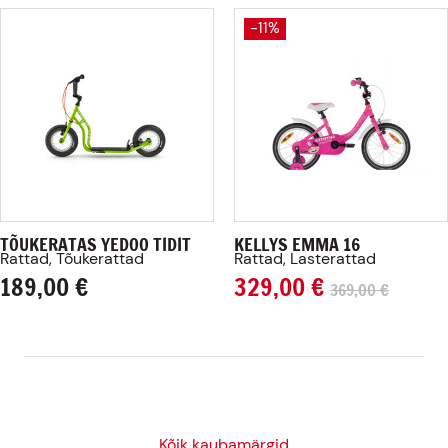
-11%
TÕUKERATAS YEDOO TIDIT
KELLYS EMMA 16
Rattad, Tõukerattad
Rattad, Lasterattad
189,00
€
329,00
€
369,00
€
Kõik kaubamärgid