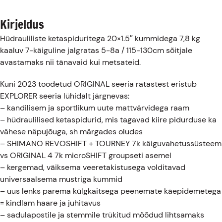
Kirjeldus
Hüdrauliliste ketaspiduritega 20×1.5″ kummidega 7,8 kg
kaaluv 7-käiguline jalgratas 5-8a / 115-130cm sõitjale
avastamaks nii tänavaid kui metsateid.
Kuni 2023 toodetud ORIGINAL seeria ratastest eristub
EXPLORER seeria lühidalt järgnevas:
– kandilisem ja sportlikum uute mattvärvidega raam
– hüdraulilised ketaspidurid, mis tagavad kiire pidurduse ka
vähese näpujõuga, sh märgades oludes
– SHIMANO REVOSHIFT + TOURNEY 7k käiguvahetussüsteem
vs ORIGINAL 4 7k microSHIFT groupseti asemel
– kergemad, väiksema veeretakistusega volditavad
universaalsema mustriga kummid
– uus lenks parema külgkaitsega peenemate käepidemetega
= kindlam haare ja juhitavus
– sadulapostile ja stemmile trükitud mõõdud lihtsamaks