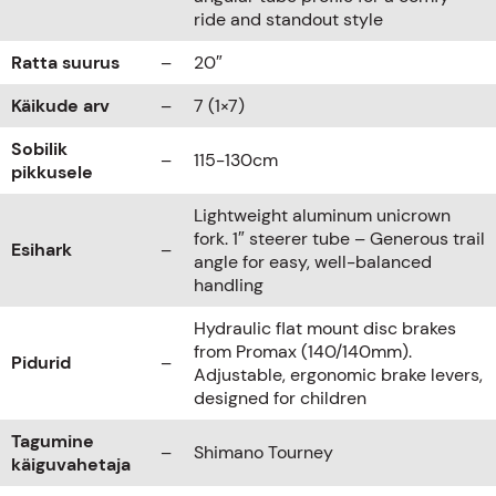
ride and standout style
Ratta suurus
–
20″
Käikude arv
–
7 (1×7)
Sobilik
–
115-130cm
pikkusele
Lightweight aluminum unicrown
fork. 1″ steerer tube – Generous trail
Esihark
–
angle for easy, well-balanced
handling
Hydraulic flat mount disc brakes
from Promax (140/140mm).
Pidurid
–
Adjustable, ergonomic brake levers,
designed for children
Tagumine
–
Shimano Tourney
käiguvahetaja