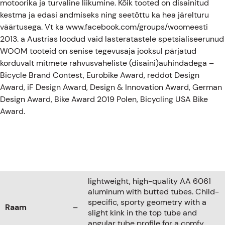
motoorika ja turvaline liikumine. Kõik tooted on disainitud
kestma ja edasi andmiseks ning seetõttu ka hea järelturu
väärtusega. Vt ka www.facebook.com/groups/woomeesti
2013. a Austrias loodud vaid lasteratastele spetsialiseerunud
WOOM tooteid on senise tegevusaja jooksul pärjatud
korduvalt mitmete rahvusvaheliste (disaini)auhindadega –
Bicycle Brand Contest, Eurobike Award, reddot Design
Award, iF Design Award, Design & Innovation Award, German
Design Award, Bike Award 2019 Polen, Bicycling USA Bike
Award.
lightweight, high-quality AA 6061
aluminum with butted tubes. Child-
specific, sporty geometry with a
Raam
–
slight kink in the top tube and
angular tube profile for a comfy