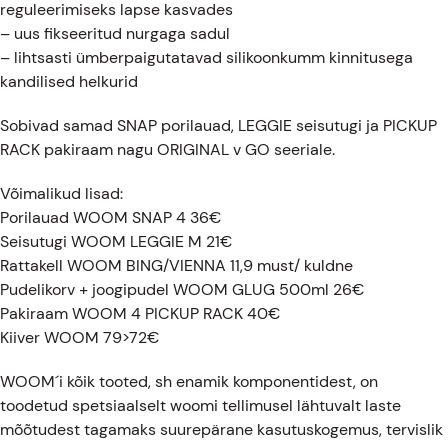
reguleerimiseks lapse kasvades
– uus fikseeritud nurgaga sadul
– lihtsasti ümberpaigutatavad silikoonkumm kinnitusega
kandilised helkurid
Sobivad samad SNAP porilauad, LEGGIE seisutugi ja PICKUP
RACK pakiraam nagu ORIGINAL v GO seeriale.
Võimalikud lisad:
Porilauad WOOM SNAP 4 36€
Seisutugi WOOM LEGGIE M 21€
Rattakell WOOM BING/VIENNA 11,9 must/ kuldne
Pudelikorv + joogipudel WOOM GLUG 500ml 26€
Pakiraam WOOM 4 PICKUP RACK 40€
Kiiver WOOM 79>72€
WOOM´i kõik tooted, sh enamik komponentidest, on
toodetud spetsiaalselt woomi tellimusel lähtuvalt laste
mõõtudest tagamaks suurepärane kasutuskogemus, tervislik