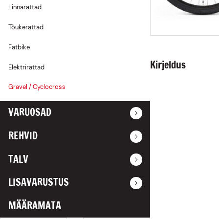
Linnarattad
Rattariided
Tõukerattad
Fatbike
Kirjeldus
Elektrirattad
Gravel / Cyclocross
VARUOSAD
REHVID
TALV
LISAVARUSTUS
MÄÄRAMATA