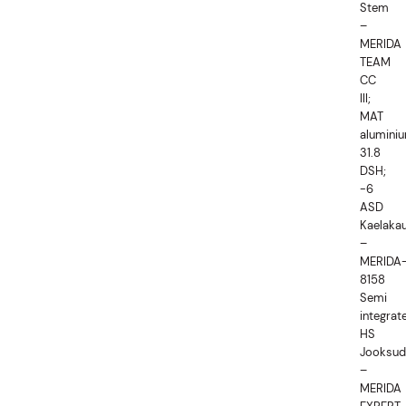
Stem
–
MERIDA
TEAM
CC
III;
MAT
aluminiu
31.8
DSH;
-6
ASD
Kaelaka
–
MERIDA
8158
Semi
integrat
HS
Jooksud
–
MERIDA