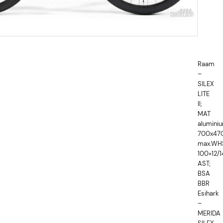
must
L
kogus
Raam
–
SILEX
LITE
II;
MAT
aluminiu
700x47
max.WH
100×12/1
AST;
BSA
BBR
Esihark
–
MERIDA