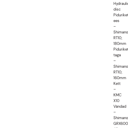
Hydrauli
disc
Pidurike
ees
–
Shiman
RT10;
180mm
Pidurike
taga
–
Shiman
RT10;
160mm
Kett
–
KMC
X10
Vändad
–
Shiman
GRX600