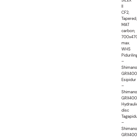
SILEX
II
CF2;
Tapered;
MAT
carbon;
700x47
max.
WHS
Pidurilin
–
Shiman
GRX400
Esipidur
–
Shiman
GRX400
Hydrauli
disc
Tagapid
–
Shiman
GRX400