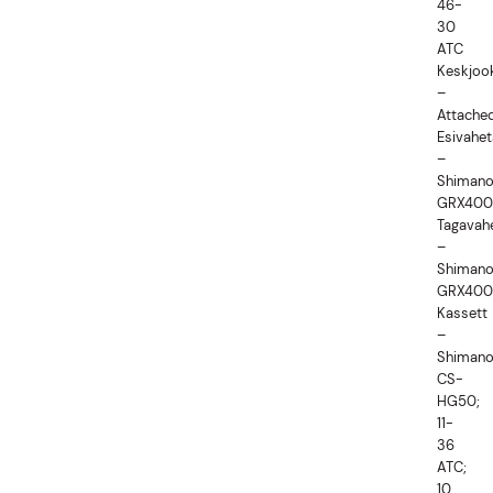
46-
30
ATC
Keskjoo
–
Attache
Esivahet
–
Shiman
GRX400
Tagavah
–
Shiman
GRX400
Kassett
–
Shiman
CS-
HG50;
11-
36
ATC;
10