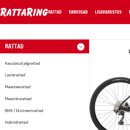
RATTAD
VARUOSAD
LISAVARUSTUS
Kasutatud jalgrattad
Tõukeratta varuosad
Pudelikorvid
Lasterattad
Käiguvahetajad
Pudelid
Maanteerattad
Pedaalid
Pumbad
RATTAD
Maastikurattad
Kassetid
Lukud
BMX /
Keskjooksud
Kellad
Ekstreemrattad
Pidurid
Porilauad
Hübriidrattad
Ketid
Kotid
Kasutatud jalgrattad
Linnarattad
Sadulad
Kiivrid
Tõukerattad
Lenksud
Prillid
Lasterattad
Fatbike
Tööriistad
Elektrirattad
Lastetoolid
Maanteerattad
Gravel / Cyclocross
Kingad
Trenazöörid
Maastikurattad
Muud lisad
BMX / Ekstreemrattad
Käepidemed
Sarved
Hübriidrattad
Tuled
Tugijalad