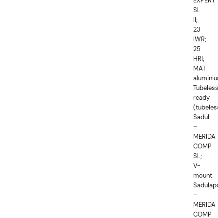
EXPERT
SL
II;
23
IWR;
25
HRI;
MAT
aluminiu
Tubeles
ready
(tubeles
Sadul
–
MERIDA
COMP
SL;
V-
mount
Sadulap
–
MERIDA
COMP