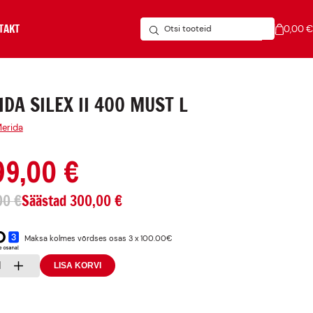
TAKT
0,00
€
relmaks
DA SILEX II 400 MUST L
erida
99,00
€
00
€
Säästad
300,00
€
Maksa kolmes võrdses osas 3 x 100.00€
+
LISA KORVI