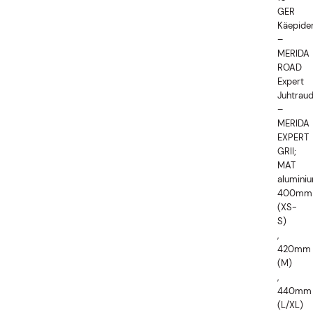
GER
Käepid
–
MERIDA
ROAD
Expert
Juhtrau
–
MERIDA
EXPERT
GRII;
MAT
aluminiu
400mm
(XS-
S)
,
420mm
(M)
,
440mm
(L/XL)