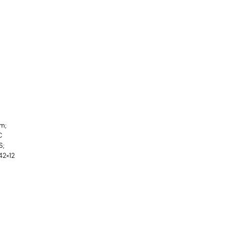
m;
C
S;
42×12