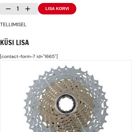
TEENUSED
Kassett
LISA KORVI
-
+
Shimano
BLOGI
HG81
TELLIMISEL
11-
KONTAKT
34
KÜSI LISA
10k
SLX
kogus
[contact-form-7 id="1665"]