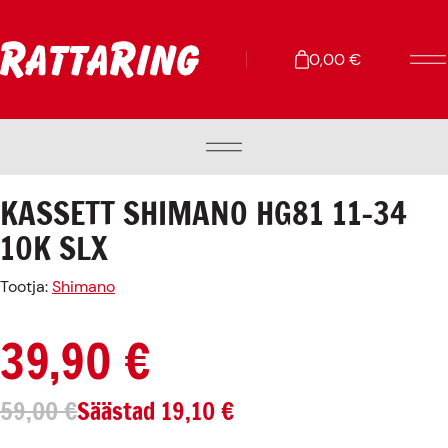
0,00
€
RATTAD
KASSETT SHIMANO HG81 11-34
VARUOSAD
10K SLX
LISAVARUSTUS
Tootja:
Shimano
REHVID
39,90
€
HOOLDUS JA REMONT
TALV
59,00
€
Säästad
19,10
€