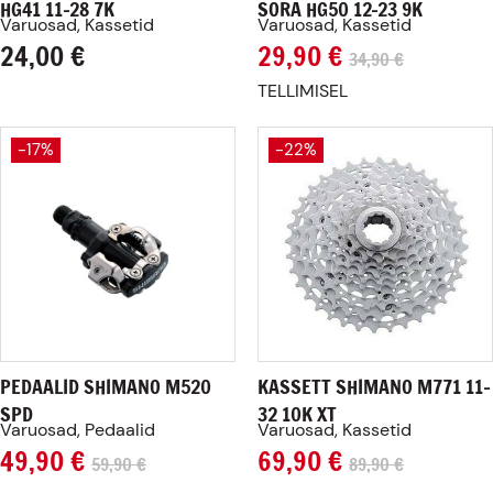
HG41 11-28 7K
SORA HG50 12-23 9K
Varuosad, Kassetid
Varuosad, Kassetid
24,00
€
29,90
€
34,90
€
TELLIMISEL
-17%
-22%
PEDAALID SHIMANO M520
KASSETT SHIMANO M771 11-
SPD
32 10K XT
Varuosad, Pedaalid
Varuosad, Kassetid
49,90
€
69,90
€
59,90
€
89,90
€